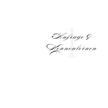
1
Anfrage &
Kennenlernen